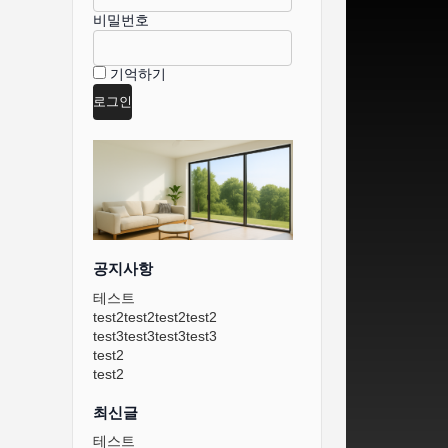
비밀번호
기억하기
공지사항
테스트
test2test2test2test2
test3test3test3test3
test2
test2
최신글
테스트