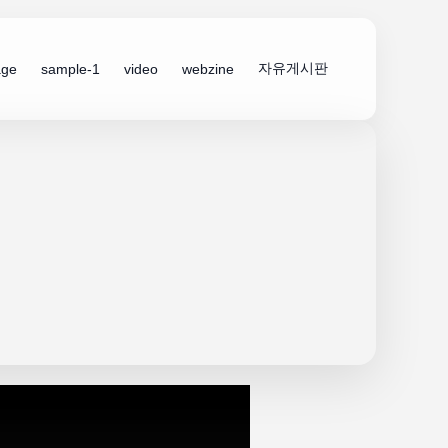
자유게시판
age
sample-1
video
webzine